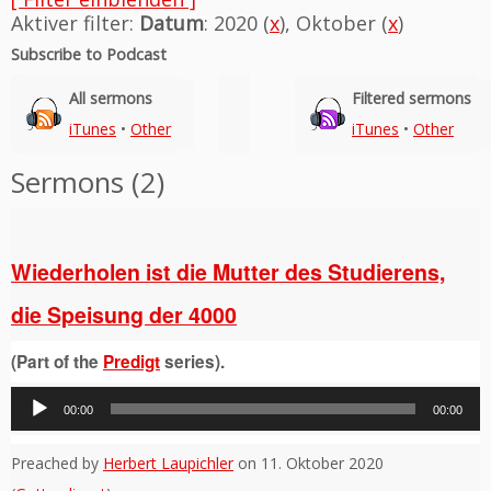
Aktiver filter:
Datum
: 2020 (
x
), Oktober (
x
)
Subscribe to Podcast
All sermons
Filtered sermons
iTunes
•
Other
iTunes
•
Other
Sermons (2)
Wiederholen ist die Mutter des Studierens,
die Speisung der 4000
(Part of the
Predigt
series).
Audio-
00:00
00:00
Player
Preached by
Herbert Laupichler
on 11. Oktober 2020