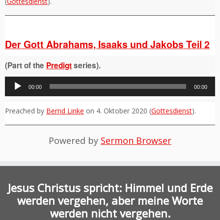
(
Gottesdienst
).
Der Gott Abrahams, Isaaks und Jakobs Teil 2
(Part of the
Predigt
series).
Audio-
00:00
00:00
Player
Preached by
Bernd Linke
on 4. Oktober 2020 (
Gottesdienst
).
Powered by
Sermon Browser
Jesus Christus spricht: Himmel und Erde
werden vergehen, aber meine Worte
werden nicht vergehen.