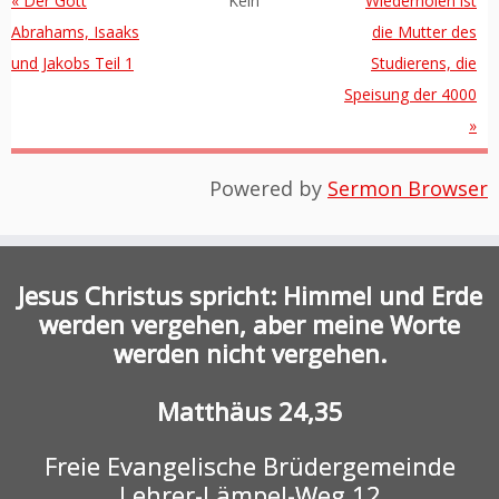
« Der Gott
Kein
Wiederholen ist
Abrahams, Isaaks
die Mutter des
und Jakobs Teil 1
Studierens, die
Speisung der 4000
»
Powered by
Sermon Browser
Jesus Christus spricht: Himmel und Erde
werden vergehen, aber meine Worte
werden nicht vergehen.
Matthäus 24,35
Freie Evangelische Brüdergemeinde
Lehrer-Lämpel-Weg 12