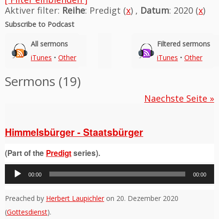
Aktiver filter:
Reihe
: Predigt (
x
) ,
Datum
: 2020 (
x
)
Subscribe to Podcast
All sermons
Filtered sermons
iTunes
•
Other
iTunes
•
Other
Sermons (19)
Naechste Seite »
Himmelsbürger - Staatsbürger
(Part of the
Predigt
series).
Audio-
00:00
00:00
Player
Preached by
Herbert Laupichler
on 20. Dezember 2020
(
Gottesdienst
).