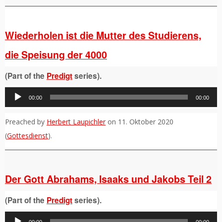
Wiederholen ist die Mutter des Studierens,
die Speisung der 4000
(Part of the
Predigt
series).
Audio-
00:00
00:00
Player
Preached by
Herbert Laupichler
on 11. Oktober 2020
(
Gottesdienst
).
Der Gott Abrahams, Isaaks und Jakobs Teil 2
(Part of the
Predigt
series).
Audio-