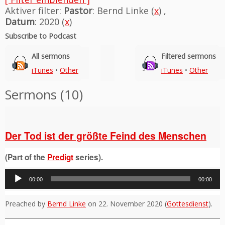
Aktiver filter:
Pastor
: Bernd Linke (
x
) ,
Datum
: 2020 (
x
)
Subscribe to Podcast
All sermons
Filtered sermons
iTunes
•
Other
iTunes
•
Other
Sermons (10)
Der Tod ist der größte Feind des Menschen
(Part of the
Predigt
series).
Audio-
00:00
00:00
Player
Preached by
Bernd Linke
on 22. November 2020 (
Gottesdienst
).