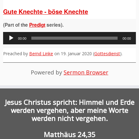
Gute Knechte - böse Knechte
(Part of the
Predigt
series).
Audio-
00:00
00:00
Player
Preached by
Bernd Linke
on 19. Januar 2020 (
Gottesdienst
).
Powered by
Sermon Browser
Jesus Christus spricht: Himmel und Erde
werden vergehen, aber meine Worte
werden nicht vergehen.
Matthäus 24,35