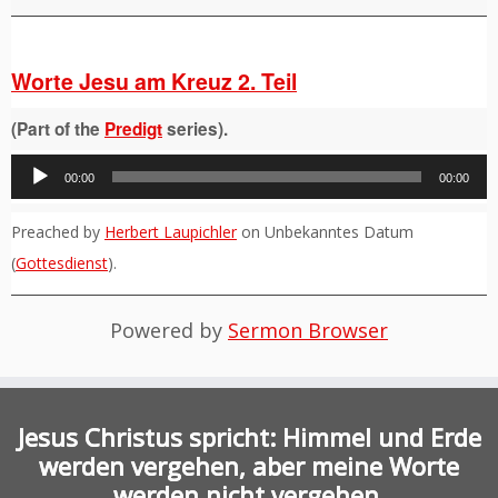
Worte Jesu am Kreuz 2. Teil
(Part of the
Predigt
series).
Audio-
00:00
00:00
Player
Preached by
Herbert Laupichler
on Unbekanntes Datum
(
Gottesdienst
).
Powered by
Sermon Browser
Jesus Christus spricht: Himmel und Erde
werden vergehen, aber meine Worte
werden nicht vergehen.