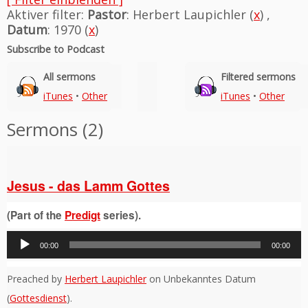
Aktiver filter:
Pastor
: Herbert Laupichler (
x
) ,
Datum
: 1970 (
x
)
Subscribe to Podcast
All sermons
Filtered sermons
iTunes
•
Other
iTunes
•
Other
Sermons (2)
Jesus - das Lamm Gottes
(Part of the
Predigt
series).
Audio-
00:00
00:00
Player
Preached by
Herbert Laupichler
on Unbekanntes Datum
(
Gottesdienst
).