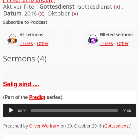
Aktiver filter:
Gottesdienst
: Gottesdienst (
x
) ,
Datum
: 2016 (
x
), Oktober (
x
)
Subscribe to Podcast
All sermons
Filtered sermons
iTunes
•
Other
iTunes
•
Other
Sermons (4)
Selig sind ....
(Part of the
Predigt
series).
Audio-
00:00
00:00
Player
Preached by
Oliver Wolfram
on 30. Oktober 2016 (
Gottesdienst
).