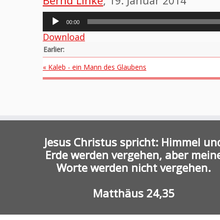
Bernd Linke
, 19. Januar 2014
Audio-
00:00
Player
Download
Earlier:
« Kaleb - ein Mann des Glaubens
Jesus Christus spricht: Himmel un
Erde werden vergehen, aber mein
Worte werden nicht vergehen.
Matthäus 24,35