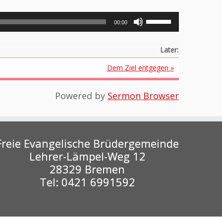
Pfeiltasten
00:00
Hoch/Runter
benutzen,
um
Later:
die
Dem Ziel entgegen »
Lautstärke
zu
regeln.
Powered by
Sermon Browser
Freie Evangelische Brüdergemeinde
Lehrer-Lämpel-Weg 12
28329 Bremen
Tel: 0421 6991592