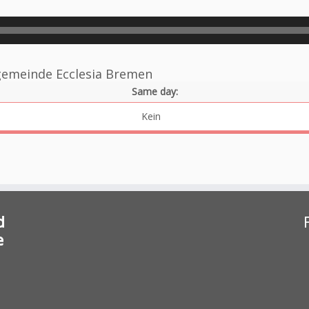
gemeinde Ecclesia Bremen
Same day:
Kein
d
e