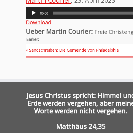
Martin Courier
, 23. April 2023
Audio-
00:00
Player
Download
Ueber Martin Courier:
Freie Christen
Earlier:
« Sendschreiben: Die Gemeinde von Philadelphia
Jesus Christus spricht: Himmel un
Erde werden vergehen, aber mein
Worte werden nicht vergehen.
Matthäus 24,35