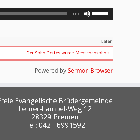
Pfeiltasten
00:00
Hoch/Runter
benutzen,
um
die
Later:
Lautstärke
zu
Der Sohn Gottes wurde Menschensohn »
regeln.
Powered by
Sermon Browser
Freie Evangelische Brüdergemeinde
Lehrer-Lämpel-Weg 12
28329 Bremen
Tel: 0421 6991592