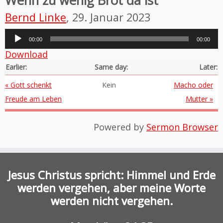
Wenn zu wenig Brot da ist
Bernd Linke
, 29. Januar 2023
Audio-
00:00
00:00
Player
Download
Earlier:
Same day:
Later:
« Gott schenkt
Kein
Macho oder
Freude am Leben
Mutter »
Powered by
Sermon Browser
Jesus Christus spricht: Himmel und Erde
werden vergehen, aber meine Worte
werden nicht vergehen.