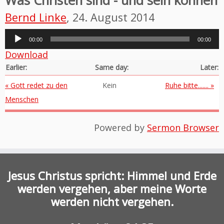
Was Christen sind - und sein können
Bernd Linke
, 24. August 2014
Audio-
00:00
00:00
Player
Download
Earlier:
Same day:
Later:
« Gott redet zu den
Kein
Ruhe bitte....... »
Menschen
Powered by
Sermon Browser
Jesus Christus spricht: Himmel und Erde
werden vergehen, aber meine Worte
werden nicht vergehen.