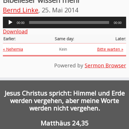
Bibelleser wissen mehr
Bernd Linke
, 25. Mai 2014
Audio-
00:00
00:00
Player
Download
Earlier:
Same day:
Later:
« Nehemia
Kein
Bitte warten »
Powered by
Sermon Browser
Jesus Christus spricht: Himmel und Erde
werden vergehen, aber meine Worte
werden nicht vergehen.
Matthäus 24,35