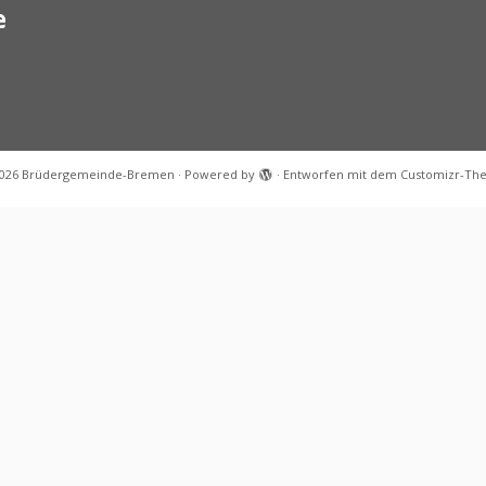
e
026
Brüdergemeinde-Bremen
·
Powered by
·
Entworfen mit dem
Customizr-Th