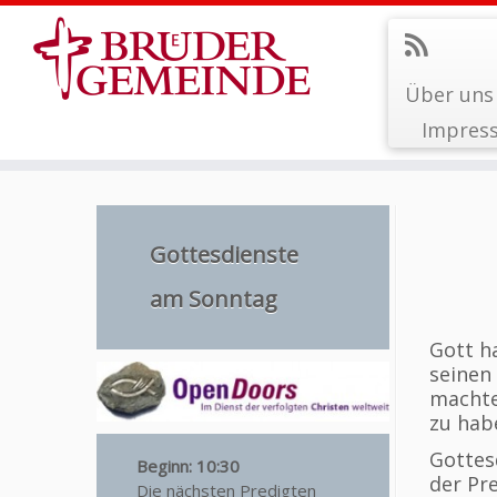
Über uns
Impres
Zum
Inhalt
springen
Gottesdienste
am Sonntag
Gott h
seinen
machte
zu hab
Gottes
Beginn: 10:30
der Pr
Die nächsten Predigten