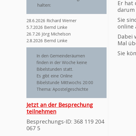
Er hat
halten:
darum 
Sie sin
28.6.2026 Richard Werner
online 
5.7.2026 Bernd Linke
26.7.26 Jörg Michelson
Dabei 
2.8.2026 Bernd Linke
Mal üb
Sie kö
In den Gemeinderäumen
finden in der Woche keine
Bibelstunden statt.
Es gibt eine Online
Bibelstunde Mittwochs 20:00
Thema: Apostelgeschichte
Jetzt an der Besprechung
teilnehmen
Besprechungs-ID: 368 119 204
067 5