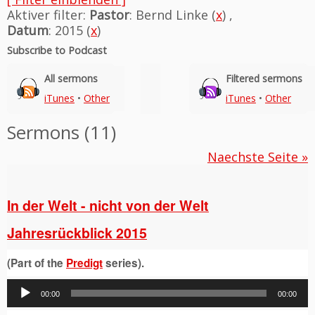
Aktiver filter:
Pastor
: Bernd Linke (
x
) ,
Datum
: 2015 (
x
)
Subscribe to Podcast
All sermons
Filtered sermons
iTunes
•
Other
iTunes
•
Other
Sermons (11)
Naechste Seite »
In der Welt - nicht von der Welt
Jahresrückblick 2015
(Part of the
Predigt
series).
Audio-
00:00
00:00
Player