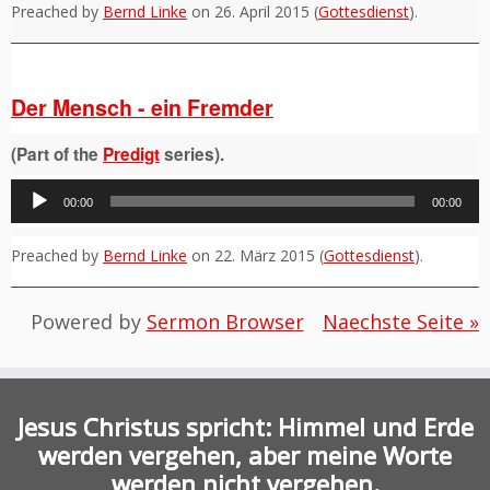
Preached by
Bernd Linke
on 26. April 2015 (
Gottesdienst
).
Der Mensch - ein Fremder
(Part of the
Predigt
series).
Audio-
00:00
00:00
Player
Preached by
Bernd Linke
on 22. März 2015 (
Gottesdienst
).
Powered by
Sermon Browser
Naechste Seite »
Jesus Christus spricht: Himmel und Erde
werden vergehen, aber meine Worte
werden nicht vergehen.