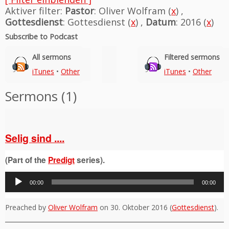
Aktiver filter:
Pastor
: Oliver Wolfram (
x
) ,
Gottesdienst
: Gottesdienst (
x
) ,
Datum
: 2016 (
x
)
Subscribe to Podcast
All sermons
Filtered sermons
iTunes
•
Other
iTunes
•
Other
Sermons (1)
Selig sind ....
(Part of the
Predigt
series).
Audio-
00:00
00:00
Player
Preached by
Oliver Wolfram
on 30. Oktober 2016 (
Gottesdienst
).